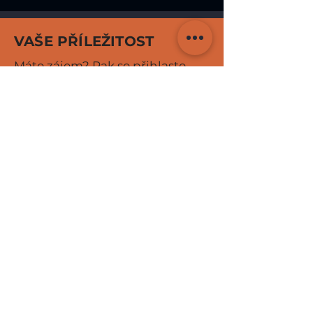
VAŠE PŘÍLEŽITOST
Máte zájem? Pak se přihlaste
nyní!
info@tefmeflex.de
0171 /
5693231
TefMeFlex GmbH
Wiesenring 1
07554 Korbußen
info@tefmeflex.de