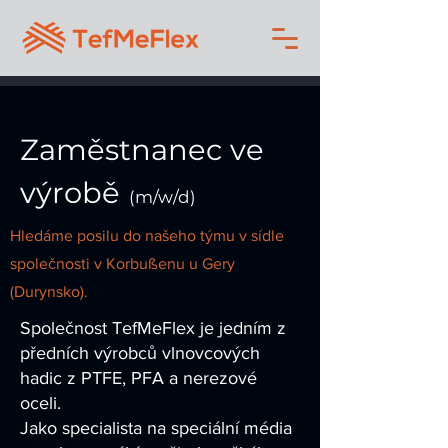
Zaměstnanec ve
výrobě
(m/w/d)
Hledáme posilu do našeho týmu v sídle
společnosti v Korbußenu u Gery
(Durynsko).
Společnost TefMeFlex je jedním z
předních výrobců vlnovcových
hadic z PTFE, PFA a nerezové
oceli.
Jako specialista na speciální média