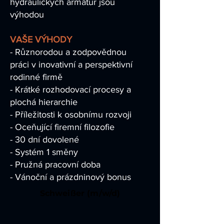
hydraulických armatur jsou
výhodou
VAŠE VÝHODY
- Různorodou a zodpovědnou
práci v inovativní a perspektivní
rodinné firmě
- Krátké rozhodovací procesy a
plochá hierarchie
- Příležitosti k osobnímu rozvoji
- Oceňující firemní filozofie
- 30 dní dovolené
- Systém 1 směny
- Pružná pracovní doba
- Vánoční a prázdninový bonus
Schweißer (m/w/d)