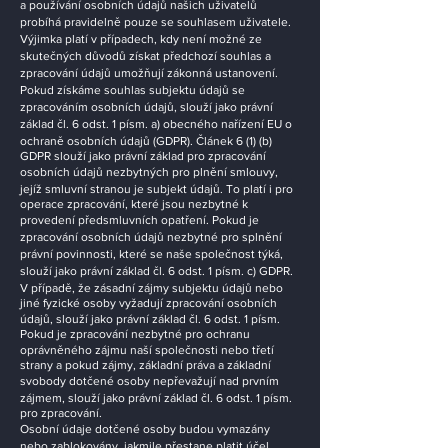
a používání osobních údajů našich uživatelů
probíhá pravidelně pouze se souhlasem uživatele.
Výjimka platí v případech, kdy není možné ze
skutečných důvodů získat předchozí souhlas a
zpracování údajů umožňují zákonná ustanovení.
Pokud získáme souhlas subjektu údajů se
zpracováním osobních údajů, slouží jako právní
základ čl. 6 odst. 1 písm. a) obecného nařízení EU o
ochraně osobních údajů (GDPR). Článek 6 (1) (b)
GDPR slouží jako právní základ pro zpracování
osobních údajů nezbytných pro plnění smlouvy,
jejíž smluvní stranou je subjekt údajů. To platí i pro
operace zpracování, které jsou nezbytné k
provedení předsmluvních opatření. Pokud je
zpracování osobních údajů nezbytné pro splnění
právní povinnosti, které se naše společnost týká,
slouží jako právní základ čl. 6 odst. 1 písm. c) GDPR.
V případě, že zásadní zájmy subjektu údajů nebo
jiné fyzické osoby vyžadují zpracování osobních
údajů, slouží jako právní základ čl. 6 odst. 1 písm.
Pokud je zpracování nezbytné pro ochranu
oprávněného zájmu naší společnosti nebo třetí
strany a pokud zájmy, základní práva a základní
svobody dotčené osoby nepřevažují nad prvním
zájmem, slouží jako právní základ čl. 6 odst. 1 písm.
pro zpracování.
Osobní údaje dotčené osoby budou vymazány
nebo zablokovány, jakmile přestane platit účel