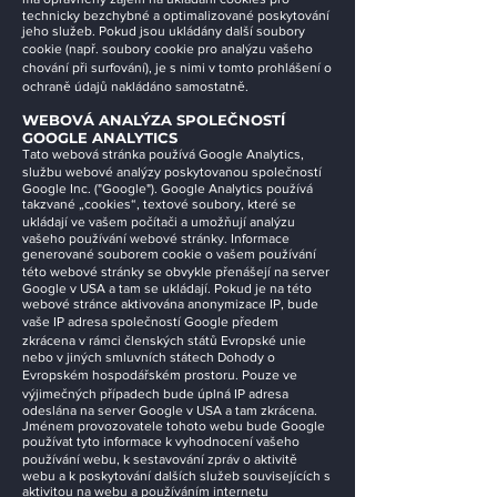
technicky bezchybné a optimalizované poskytování
jeho služeb. Pokud jsou ukládány další soubory
cookie (např. soubory cookie pro analýzu vašeho
chování při surfování), je s nimi v tomto prohlášení o
ochraně údajů nakládáno samostatně.
WEBOVÁ ANALÝZA SPOLEČNOSTÍ
GOOGLE ANALYTICS
Tato webová stránka používá Google Analytics,
službu webové analýzy poskytovanou společností
Google Inc. ("Google"). Google Analytics používá
takzvané „cookies“, textové soubory, které se
ukládají ve vašem počítači a umožňují analýzu
vašeho používání webové stránky. Informace
generované souborem cookie o vašem používání
této webové stránky se obvykle přenášejí na server
Google v USA a tam se ukládají. Pokud je na této
webové stránce aktivována anonymizace IP, bude
vaše IP adresa společností Google předem
zkrácena v rámci členských států Evropské unie
nebo v jiných smluvních státech Dohody o
Evropském hospodářském prostoru. Pouze ve
výjimečných případech bude úplná IP adresa
odeslána na server Google v USA a tam zkrácena.
Jménem provozovatele tohoto webu bude Google
používat tyto informace k vyhodnocení vašeho
používání webu, k sestavování zpráv o aktivitě
webu a k poskytování dalších služeb souvisejících s
aktivitou na webu a používáním internetu