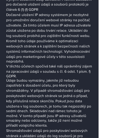
pro dočasné uložení údajů a souborů protokolů je
článek 6 (1) (f) GDPR
Dočasné uložení IP adresy systémem je nezbytné
pro umožnění doručení webové stránky na počítač
uživatele. Za tímto účelem musí IP adresa uživatele
zůstat uložena po dobu trvání relace. Ukládání do
log souborů probíhá pro zajištění funkčnosti webu.
Kromě toho údaje používáme k optimalizaci
webových stránek a k zajištění bezpečnosti našich
systémů informačních technologií. Vyhodnocování
údajů pro marketingové účely v této souvislosti
neprobíhá.
V těchto účelech spočívá také náš oprávněný zájem
na zpracování údajů v souladu s čl. 6 odst. 1 písm. f)
GDPR.
Údaje budou vymazány, jakmile již nebudou
zapotřebí k dosažení účelu, pro který byly
shromážděny. V případě shromažďování údajů pro
poskytování webových stránek se jedná o případ,
kdy příslušná relace skončila. Pokud jsou data
uložena v log souborech, je tomu tak nejpozději po
sedmi dnech. Skladování nad rámec tohoto je
možné. V tomto případě jsou IP adresy uživatelů
smazány nebo odcizeny, takže již není možné
přiřadit volajícího klienta.
Shromažďování údajů pro poskytování webových
stránek a ukládání údajů do log souborů je pro