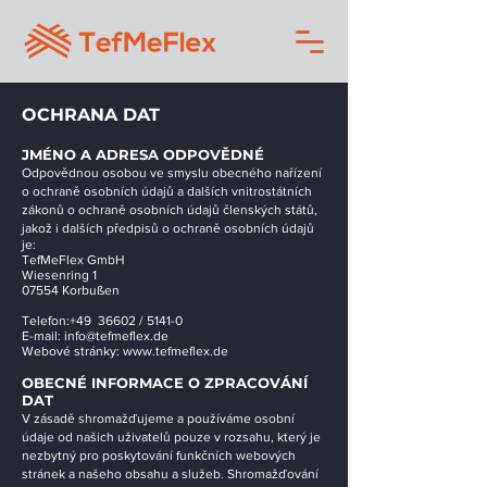
OCHRANA DAT
JMÉNO A ADRESA ODPOVĚDNÉ
Odpovědnou osobou ve smyslu obecného nařízení
o ochraně osobních údajů a dalších vnitrostátních
zákonů o ochraně osobních údajů členských států,
jakož i dalších předpisů o ochraně osobních údajů
je:
TefMeFlex GmbH
Wiesenring 1
07554 Korbußen
Telefon:
+49
36602 / 5141-0
E-mail:
info@tefmeflex.de
Webové stránky:
www.tefmeflex.de
OBECNÉ INFORMACE O ZPRACOVÁNÍ
DAT
V zásadě shromažďujeme a používáme osobní
údaje od našich uživatelů pouze v rozsahu, který je
nezbytný pro poskytování funkčních webových
stránek a našeho obsahu a služeb. Shromažďování