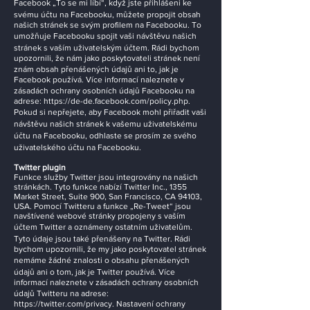
Facebook „To se mi líbí“, když jste přihlášeni ke
svému účtu na Facebooku, můžete propojit obsah
našich stránek se svým profilem na Facebooku. To
umožňuje Facebooku spojit vaši návštěvu našich
stránek s vaším uživatelským účtem. Rádi bychom
upozornili, že nám jako poskytovateli stránek není
znám obsah přenášených údajů ani to, jak je
Facebook používá. Více informací naleznete v
zásadách ochrany osobních údajů Facebooku na
adrese:
https://de-de.facebook.com/policy.php.
Pokud si nepřejete, aby Facebook mohl přiřadit vaši
návštěvu našich stránek k vašemu uživatelskému
účtu na Facebooku, odhlaste se prosím ze svého
uživatelského účtu na Facebooku.
Twitter plugin
Funkce služby Twitter jsou integrovány na našich
stránkách. Tyto funkce nabízí Twitter Inc., 1355
Market Street, Suite 900, San Francisco, CA 94103,
USA. Pomocí Twitteru a funkce „Re-Tweet“ jsou
navštívené webové stránky propojeny s vaším
účtem Twitter a oznámeny ostatním uživatelům.
Tyto údaje jsou také přenášeny na Twitter. Rádi
bychom upozornili, že my jako poskytovatel stránek
nemáme žádné znalosti o obsahu přenášených
údajů ani o tom, jak je Twitter používá. Více
informací naleznete v zásadách ochrany osobních
údajů Twitteru na adrese:
https://twitter.com/privacy.
Nastavení ochrany