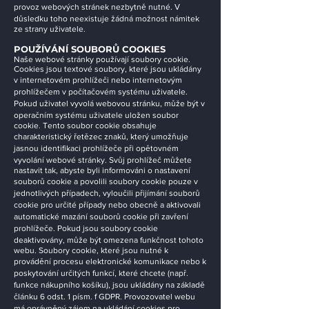
provoz webových stránek nezbytně nutné. V
důsledku toho neexistuje žádná možnost námitek
ze strany uživatele.
POUŽÍVÁNÍ SOUBORŮ COOKIES
Naše webové stránky používají soubory cookie.
Cookies jsou textové soubory, které jsou ukládány
v internetovém prohlížeči nebo internetovým
prohlížečem v počítačovém systému uživatele.
Pokud uživatel vyvolá webovou stránku, může být v
operačním systému uživatele uložen soubor
cookie. Tento soubor cookie obsahuje
charakteristický řetězec znaků, který umožňuje
jasnou identifikaci prohlížeče při opětovném
vyvolání webové stránky. Svůj prohlížeč můžete
nastavit tak, abyste byli informováni o nastavení
souborů cookie a povolili soubory cookie pouze v
jednotlivých případech, vyloučili přijímání souborů
cookie pro určité případy nebo obecně a aktivovali
automatické mazání souborů cookie při zavření
prohlížeče. Pokud jsou soubory cookie
deaktivovány, může být omezena funkčnost tohoto
webu. Soubory cookie, které jsou nutné k
provádění procesu elektronické komunikace nebo k
poskytování určitých funkcí, které chcete (např.
funkce nákupního košíku), jsou ukládány na základě
článku 6 odst. 1 písm. f GDPR. Provozovatel webu
má oprávněný zájem na ukládání cookies pro