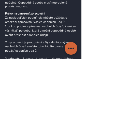
neúplné. Odpovědná osoba musí neprodleně
provést nápravu.
Právo na omezení zpracování
Za následujících podmínek můžete požádat o
omezení zpracování Vašich osobních údajů:
1. pokud popíráte přesnost osobních údajů, které se
vás týkají, po dobu, která umožní odpovědné osobě
ověřit přesnost osobních údajů;
2. zpracování je protiprávní a Vy odmítáte výmaz
osobních údajů a místo toho žádáte o omezení
použití osobních údajů;
3. odpovědná osoba již osobní údaje nepotřebuje
pro účely zpracování, ale potřebujete je Vy k
uplatnění, výkonu nebo obhajobě právních nároků,
popř.
4. pokud jste vznesli námitku proti zpracování podle
čl. 21 odst. 1 GDPR a dosud nebylo zjištěno, zda
oprávněné důvody odpovědné osoby převažují nad
vašimi důvody.
Pokud bylo zpracování osobních údajů, které se Vás
týkají, omezeno, mohou být tyto údaje - kromě
jejich uložení - použity pouze s Vaším souhlasem
nebo k uplatnění, výkonu nebo obhajobě právních
nároků nebo k ochraně práv jiné fyzické či právnické