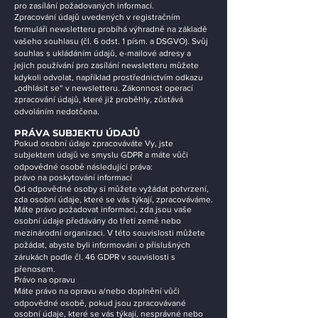
pro zasílání požadovaných informací.
Zpracování údajů uvedených v registračním
formuláři newsletteru probíhá výhradně na základě
vašeho souhlasu (čl. 6 odst. 1 písm. a DSGVO). Svůj
souhlas s ukládáním údajů, e-mailové adresy a
jejich používání pro zasílání newsletteru můžete
kdykoli odvolat, například prostřednictvím odkazu
„odhlásit se“ v newsletteru. Zákonnost operací
zpracování údajů, které již proběhly, zůstává
odvoláním nedotčena.
PRÁVA SUBJEKTU ÚDAJŮ
Pokud osobní údaje zpracováváte Vy, jste
subjektem údajů ve smyslu GDPR a máte vůči
odpovědné osobě následující práva:
právo na poskytování informací
Od odpovědné osoby si můžete vyžádat potvrzení,
zda osobní údaje, které se vás týkají, zpracováváme.
Máte právo požadovat informaci, zda jsou vaše
osobní údaje předávány do třetí země nebo
mezinárodní organizaci. V této souvislosti můžete
požádat, abyste byli informováni o příslušných
zárukách podle čl. 46 GDPR v souvislosti s
přenosem.
Právo na opravu
Máte právo na opravu a/nebo doplnění vůči
odpovědné osobě, pokud jsou zpracovávané
osobní údaje, které se vás týkají, nesprávné nebo