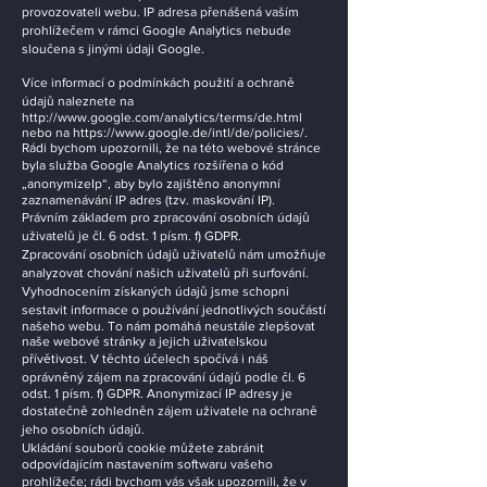
provozovateli webu. IP adresa přenášená vaším
prohlížečem v rámci Google Analytics nebude
sloučena s jinými údaji Google.
Více informací o podmínkách použití a ochraně
údajů naleznete na
http://www.google.com/analytics/terms/de.html
nebo na
https://www.google.de/intl/de/policies/.
Rádi bychom upozornili, že na této webové stránce
byla služba Google Analytics rozšířena o kód
„anonymizeIp“, aby bylo zajištěno anonymní
zaznamenávání IP adres (tzv. maskování IP).
Právním základem pro zpracování osobních údajů
uživatelů je čl. 6 odst. 1 písm. f) GDPR.
Zpracování osobních údajů uživatelů nám umožňuje
analyzovat chování našich uživatelů při surfování.
Vyhodnocením získaných údajů jsme schopni
sestavit informace o používání jednotlivých součástí
našeho webu. To nám pomáhá neustále zlepšovat
naše webové stránky a jejich uživatelskou
přívětivost. V těchto účelech spočívá i náš
oprávněný zájem na zpracování údajů podle čl. 6
odst. 1 písm. f) GDPR. Anonymizací IP adresy je
dostatečně zohledněn zájem uživatele na ochraně
jeho osobních údajů.
Ukládání souborů cookie můžete zabránit
odpovídajícím nastavením softwaru vašeho
prohlížeče; rádi bychom vás však upozornili, že v