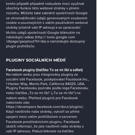
tomto případě případně nebudete moci využívat
všechny funkce této webové stránky v plném
rozsahu. Můžete také zabránit společnosti Google
ve shromažďování údajů generovaných souborem
cookie a souvisejících s vaším používáním webové
stránky (včetně vaší IP adresy) a ve zpracování
těchto údajů společností Google kliknutím na
následující odkaz (http:// tools.google.com
/dlpage/gaoptout?hl=de) a nainstalujte dostupný
plugin prohlížeče.
PLUGINY SOCIÁLNÍCH MÉDIÍ
Facebook pluginy (tlačítko To se mi líbí a sdílet)
Na našem webu jsou integrovány pluginy ze
sociální sítě Facebook, poskytovatel Facebook Inc.,
1 Hacker Way, Menlo Park, California 94025, USA.
Pluginy Facebooku poznáte podle loga Facebooku
nebo tlačítka „To se mi líbí“ („To se mi líbí“) na
našem webu. Přehled pluginů pro Facebook
naleznete zde:
https://developers.facebook.com/docs/plugins/.
Když navštívíte naše stránky, vytvoří se přímé
spojení mezi vaším prohlížečem a serverem
Facebook prostřednictvím pluginu. Facebook
obdrží informaci, že jste navštívili naše stránky s
vaší IP adresou. Pokud kliknete na tlačítko