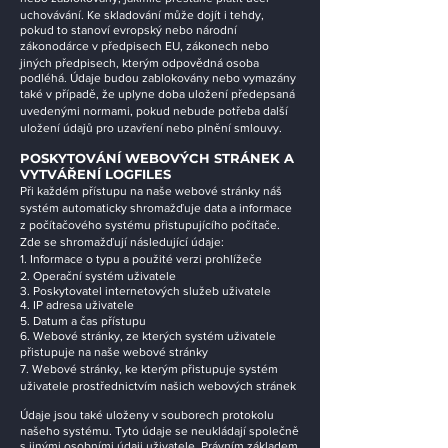
uchovávání. Ke skladování může dojít i tehdy,
pokud to stanoví evropský nebo národní
zákonodárce v předpisech EU, zákonech nebo
jiných předpisech, kterým odpovědná osoba
podléhá. Údaje budou zablokovány nebo vymazány
také v případě, že uplyne doba uložení předepsaná
uvedenými normami, pokud nebude potřeba další
uložení údajů pro uzavření nebo plnění smlouvy.
POSKYTOVÁNÍ WEBOVÝCH STRÁNEK A
VYTVÁŘENÍ LOGFILES
Při každém přístupu na naše webové stránky náš
systém automaticky shromažďuje data a informace
z počítačového systému přistupujícího počítače.
Zde se shromažďují následující údaje:
1. Informace o typu a použité verzi prohlížeče
2. Operační systém uživatele
3. Poskytovatel internetových služeb uživatele
4. IP adresa uživatele
5. Datum a čas přístupu
6. Webové stránky, ze kterých systém uživatele
přistupuje na naše webové stránky
7. Webové stránky, ke kterým přistupuje systém
uživatele prostřednictvím našich webových stránek
Údaje jsou také uloženy v souborech protokolu
našeho systému. Tyto údaje se neukládají společně
s jinými osobními údaji uživatele. Právním základem