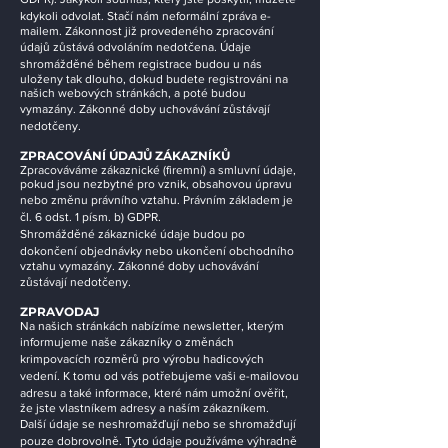
kdykoli odvolat. Stačí nám neformální zpráva e-
mailem. Zákonnost již provedeného zpracování
údajů zůstává odvoláním nedotčena. Údaje
shromážděné během registrace budou u nás
uloženy tak dlouho, dokud budete registrováni na
našich webových stránkách, a poté budou
vymazány. Zákonné doby uchovávání zůstávají
nedotčeny.
ZPRACOVÁNÍ ÚDAJŮ ZÁKAZNÍKŮ
Zpracováváme zákaznické (firemní) a smluvní údaje,
pokud jsou nezbytné pro vznik, obsahovou úpravu
nebo změnu právního vztahu. Právním základem je
čl. 6 odst. 1 písm. b) GDPR.
Shromážděné zákaznické údaje budou po
dokončení objednávky nebo ukončení obchodního
vztahu vymazány. Zákonné doby uchovávání
zůstávají nedotčeny.
ZPRAVODAJ
Na našich stránkách nabízíme newsletter, kterým
informujeme naše zákazníky o změnách
krimpovacích rozměrů pro výrobu hadicových
vedení. K tomu od vás potřebujeme vaši e-mailovou
adresu a také informace, které nám umožní ověřit,
že jste vlastníkem adresy a naším zákazníkem.
Další údaje se neshromažďují nebo se shromažďují
pouze dobrovolně. Tyto údaje používáme výhradně