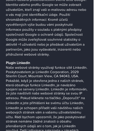
Identita vašeho profilu Google se může zobrazit
uživatelům, kteří znají vaši e-mailovou adresu nebo
o vás mají jiné identifikační údaje. Použití
shromážděných informací: Kromě účelů
vysvětlených výše budou vámi poskytnuté
informace použity v souladu s platnými předpisy
společnosti Google o ochraně údajů. Společnost
Google může zveřejňovat souhrnné statistiky o
aktivitě +1 uživatelů nebo je předávat uživatelům a
partnerům, jako jsou vydavatelé, inzerenti nebo
přidružené webové stránky.
Plugin LinkedIn
Naše webové stránky využívají funkce sítě LinkedIn.
Poskytovatelem je LinkedIn Corporation, 2029
Stierlin Court, Mountain View, CA 94043, USA.
Pokaždé, když je otevřena jedna z našich stránek,
která obsahuje funkce LinkedIn, je navázáno
spojení se servery LinkedIn. LinkedIn je informován,
že jste navštívili naše webové stránky se svou IP
adresou. Pokud kliknete na tlačítko „Doporučit“ na
LinkedIn a jste přihlášeni ke svému účtu LinkedIn,
LinkedIn je schopen přiřadit vaši návštěvu našich
webových stránek vám a vašemu uživatelskému
účtu. Rádi bychom upozornili, že jako poskytovatel
stránek nemáme žádné znalosti o obsahu
přenášených údajů ani o tom, jak je LinkedIn
používá. Další informace naleznete v zásadách