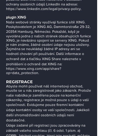
ochrany osobních údajů LinkedIn na adrese:
https://www.linkedin.com/legal/privacy-policy.
plugin XING
Naše webové stránky využívají funkce sítě XING.
Poskytovatelem je XING AG, Dammtorstraße 29-32,
20354 Hamburg, Německo. Pokaždé, když je
vyvolána jedna z našich stránek obsahujících funkce
XING, je navázáno spojení se servery XING. Pokud
je nám známo, žádné osobní údaje nejsou uloženy.
Zejména se neukládají žádné IP adresy ani se
hodnotí chování při používání. Další informace o
ochraně dat a tlačítku XING Share naleznete v
prohlášení o ochraně dat XING na:
https://www.xing.com/app/share?
op=data_protection.
REGISTRACE
Abyste mohli používat náš internetový obchod,
musíte se u nás zaregistrovat jako zákazník. Protože
naše nabídka je zaměřena pouze na komerční
zákazníky, registrace je možná pouze s údaji o vaší
společnosti. Evidujeme pouze firemní kontaktní
údaje kontaktní osoby ve vaší společnosti. Jakékoli
další shromažďování osobních údajů není
dostatečné.
Údaje zadané při registraci jsou zpracovávány na
základě vašeho souhlasu (čl. 6 odst. 1 písm. a)
GDPR). Jakýkoli souhlas, který jste poskytli, můžete