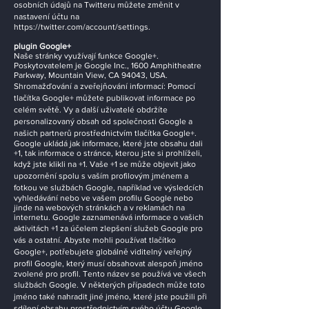
osobních údajů na Twitteru můžete změnit v
nastavení účtu na
https://twitter.com/account/settings.
plugin Google+
Naše stránky využívají funkce Google+.
Poskytovatelem je Google Inc., 1600 Amphitheatre
Parkway, Mountain View, CA 94043, USA.
Shromažďování a zveřejňování informací: Pomocí
tlačítka Google+ můžete publikovat informace po
celém světě. Vy a další uživatelé obdržíte
personalizovaný obsah od společnosti Google a
našich partnerů prostřednictvím tlačítka Google+.
Google ukládá jak informace, které jste obsahu dali
+1, tak informace o stránce, kterou jste si prohlíželi,
když jste klikli na +1. Vaše +1 se může objevit jako
upozornění spolu s vaším profilovým jménem a
fotkou ve službách Google, například ve výsledcích
vyhledávání nebo ve vašem profilu Google nebo
jinde na webových stránkách a v reklamách na
internetu. Google zaznamenává informace o vašich
aktivitách +1 za účelem zlepšení služeb Google pro
vás a ostatní. Abyste mohli používat tlačítko
Google+, potřebujete globálně viditelný veřejný
profil Google, který musí obsahovat alespoň jméno
zvolené pro profil. Tento název se používá ve všech
službách Google. V některých případech může toto
jméno také nahradit jiné jméno, které jste použili při
sdílení obsahu prostřednictvím svého účtu Google.